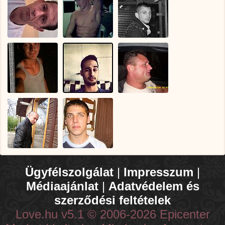
Ügyfélszolgálat
|
Impresszum
|
Médiaajánlat
|
Adatvédelem és
szerződési feltételek
Love.hu v5.1 © 2006-2026 Epicenter