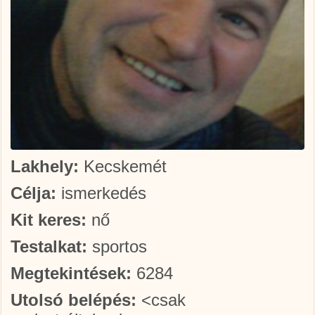
Lakhely:
Kecskemét
Célja:
ismerkedés
Kit keres:
nő
Testalkat:
sportos
Megtekintések:
6284
Utolsó belépés:
<csak