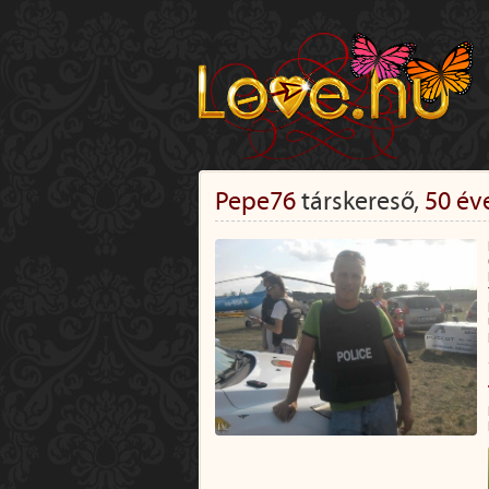
Pepe76
társkereső,
50 év