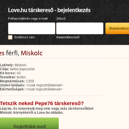
Love.hu társkereső - bejelentkezés
Felhasználónév vagy e-mail:
Jelszó:
Emlékezz rám
Adatemlékeztető
es
férfi,
Miskolc
Lakhely:
Miskolc
Célja:
tartós kapcsolat
Kit keres:
nő
Testalkat:
testes
Megtekintések:
1359
Utolsó belépés:
<csak regisztráltaknak>
Elérhetőségek:
<csak regisztráltaknak>
Tetszik neked Pepe76 társkereső?
Lépj be, és ismerkedj meg vele vagy más társkeresőkkel
Miskolc környékéről a Love.hu oldalán.