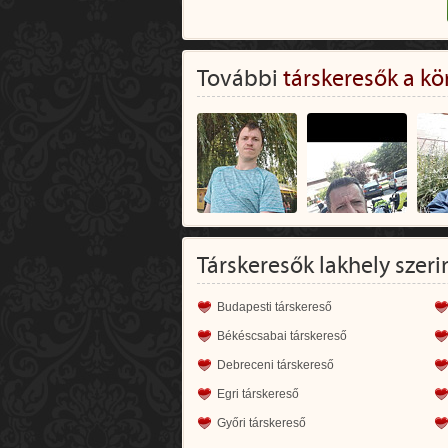
További
társkeresők a kö
Társkeresők lakhely szeri
Budapesti társkereső
Békéscsabai társkereső
Debreceni társkereső
Egri társkereső
Győri társkereső