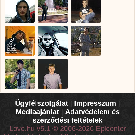
Ügyfélszolgálat
|
Impresszum
|
Médiaajánlat
|
Adatvédelem és
szerződési feltételek
Love.hu v5.1 © 2006-2026 Epicenter