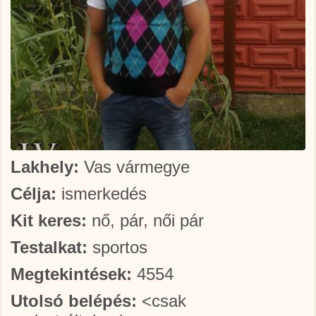
Lakhely:
Vas vármegye
Célja:
ismerkedés
Kit keres:
nő, pár, női pár
Testalkat:
sportos
Megtekintések:
4554
Utolsó belépés:
<csak