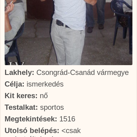
Lakhely:
Csongrád-Csanád vármegye
Célja:
ismerkedés
Kit keres:
nő
Testalkat:
sportos
Megtekintések:
1516
Utolsó belépés:
<csak