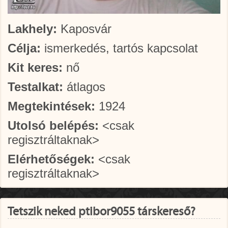
Lakhely:
Kaposvár
Célja:
ismerkedés, tartós kapcsolat
Kit keres:
nő
Testalkat:
átlagos
Megtekintések:
1924
Utolsó belépés:
<csak
regisztráltaknak>
Elérhetőségek:
<csak
regisztráltaknak>
Tetszik neked ptibor9055 társkereső?