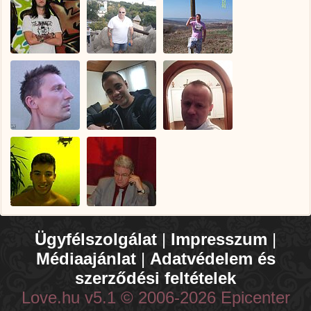
Ügyfélszolgálat
|
Impresszum
|
Médiaajánlat
|
Adatvédelem és
szerződési feltételek
Love.hu v5.1 © 2006-2026 Epicenter