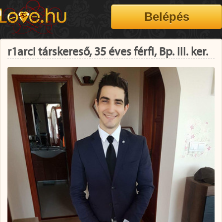
r1arci társkereső, 35 éves férfi, Bp. III. ker.