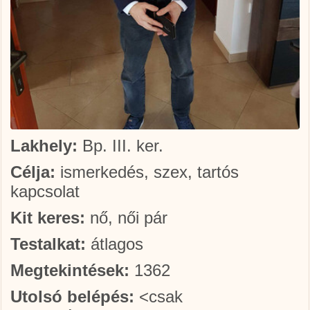
Lakhely:
Bp. III. ker.
Célja:
ismerkedés, szex, tartós
kapcsolat
Kit keres:
nő, női pár
Testalkat:
átlagos
Megtekintések:
1362
Utolsó belépés:
<csak