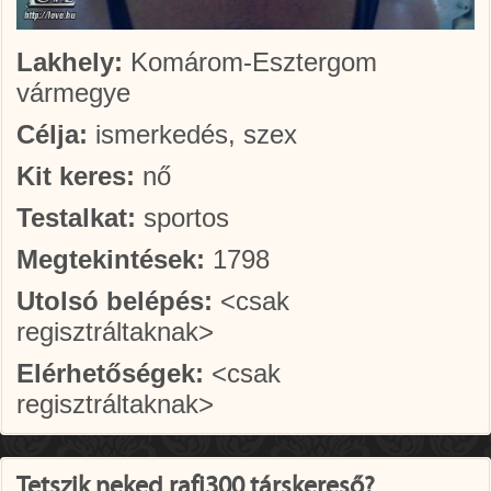
Lakhely:
Komárom-Esztergom
vármegye
Célja:
ismerkedés, szex
Kit keres:
nő
Testalkat:
sportos
Megtekintések:
1798
Utolsó belépés:
<csak
regisztráltaknak>
Elérhetőségek:
<csak
regisztráltaknak>
Tetszik neked rafi300 társkereső?