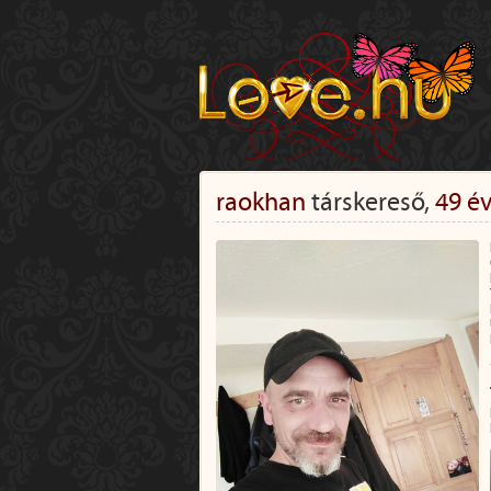
raokhan
társkereső,
49 é