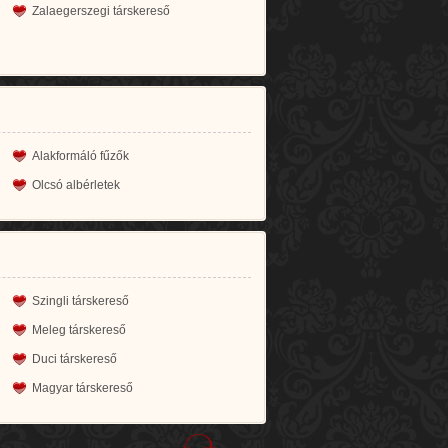
Zalaegerszegi társkereső
Alakformáló fűzők
Olcsó albérletek
Szingli társkereső
Meleg társkereső
Duci társkereső
Magyar társkereső