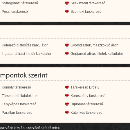
Nyíregyházi társkereső
Szekszárdi társkereső
Pécsi társkereső
Szolnoki társkereső
Kötelező biztosítás kalkulátor
Gyorstesztek, maszkok jó áron
Ingatlan átírási illeték kalkulátor
Gépjármű átírási illeték kalkulátor
empontok szerint
Komoly társkereső
Társkereső Erdély
Társkereső fiataloknak
Keresztény társkereső
Fényképes társkereső
Diplomás társkereső
Páratlan társkereső
Katolikus társkereső
datvédelem és szerződési feltételek