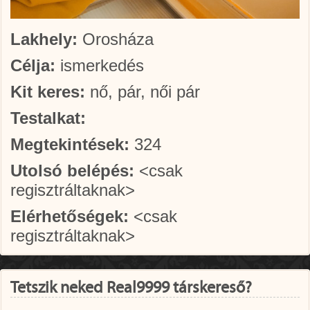
Lakhely:
Orosháza
Célja:
ismerkedés
Kit keres:
nő, pár, női pár
Testalkat:
Megtekintések:
324
Utolsó belépés:
<csak
regisztráltaknak>
Elérhetőségek:
<csak
regisztráltaknak>
Tetszik neked Real9999 társkereső?