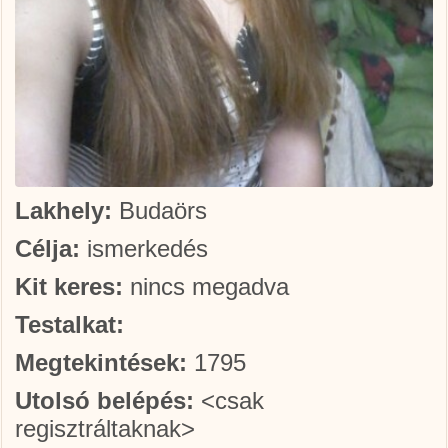
Lakhely:
Budaörs
Célja:
ismerkedés
Kit keres:
nincs megadva
Testalkat:
Megtekintések:
1795
Utolsó belépés:
<csak
regisztráltaknak>