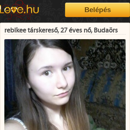
rebikee társkereső, 27 éves nő, Budaörs