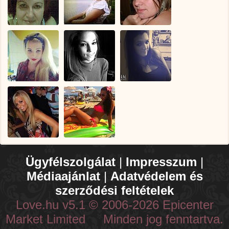
Ügyfélszolgálat
|
Impresszum
|
Médiaajánlat
|
Adatvédelem és
szerződési feltételek
Love.hu v5.1 © 2006-2026 Epicenter
Market Limited Minden jog fenntartva.