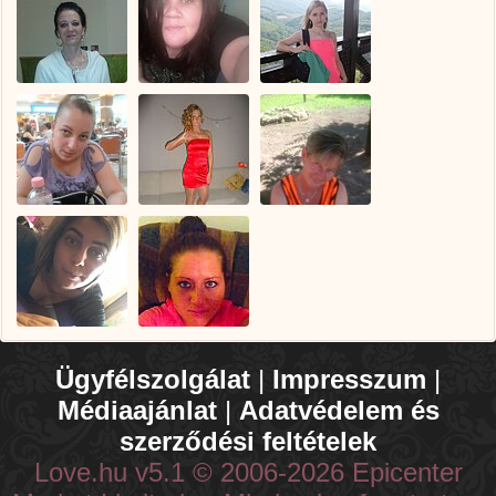
Ügyfélszolgálat
|
Impresszum
|
Médiaajánlat
|
Adatvédelem és
szerződési feltételek
Love.hu v5.1 © 2006-2026 Epicenter