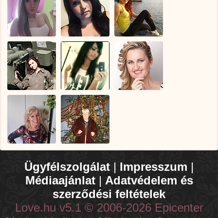
Ügyfélszolgálat
|
Impresszum
|
Médiaajánlat
|
Adatvédelem és
szerződési feltételek
Love.hu v5.1 © 2006-2026 Epicenter