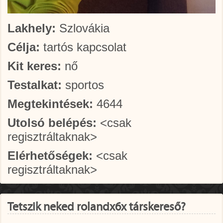
Lakhely:
Szlovákia
Célja:
tartós kapcsolat
Kit keres:
nő
Testalkat:
sportos
Megtekintések:
4644
Utolsó belépés:
<csak
regisztráltaknak>
Elérhetőségek:
<csak
regisztráltaknak>
Tetszik neked rolandx6x társkereső?