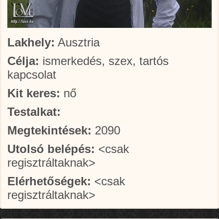
Lakhely:
Ausztria
Célja:
ismerkedés, szex, tartós
kapcsolat
Kit keres:
nő
Testalkat:
Megtekintések:
2090
Utolsó belépés:
<csak
regisztráltaknak>
Elérhetőségek:
<csak
regisztráltaknak>