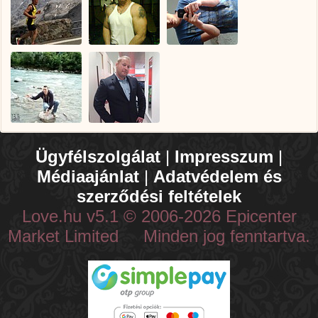
Ügyfélszolgálat
|
Impresszum
|
Médiaajánlat
|
Adatvédelem és
szerződési feltételek
Love.hu v5.1 © 2006-2026 Epicenter
Market Limited Minden jog fenntartva.