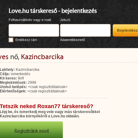
Love.hu társkereső - bejelentkezés
Felhasználónév vagy e-mail:
Jelszó:
Emlékezz rám
Adatemlékeztető
ves
nő,
Kazincbarcika
Lakhely:
Kazincbarcika
Célja:
ismerkedés
Kit keres:
férfi
Megtekintések:
2996
Utolsó belépés:
<csak regisztráltaknak>
Elérhetőségek:
<csak regisztráltaknak>
Tetszik neked Roxan77 társkereső?
Lépj be, és ismerkedj meg vele vagy más társkeresőkkel
Kazincbarcika környékéről a Love.hu oldalán.