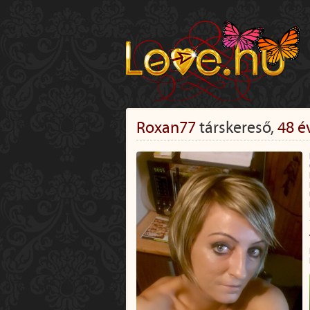
Roxan77
társkereső,
48 é