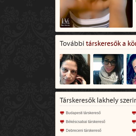
További
társkeresők a kö
Társkeresők lakhely szeri
Budapesti társkereső
Békéscsabai társkereső
Debreceni társkereső