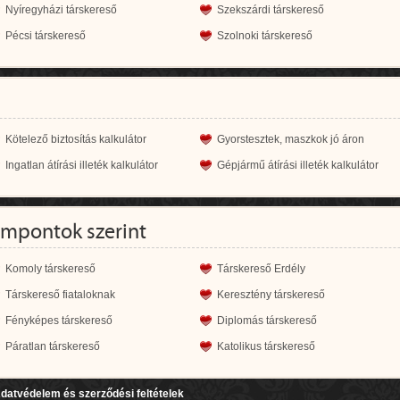
Nyíregyházi társkereső
Szekszárdi társkereső
Pécsi társkereső
Szolnoki társkereső
Kötelező biztosítás kalkulátor
Gyorstesztek, maszkok jó áron
Ingatlan átírási illeték kalkulátor
Gépjármű átírási illeték kalkulátor
empontok szerint
Komoly társkereső
Társkereső Erdély
Társkereső fiataloknak
Keresztény társkereső
Fényképes társkereső
Diplomás társkereső
Páratlan társkereső
Katolikus társkereső
datvédelem és szerződési feltételek