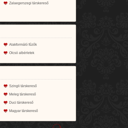
Zalaegerszegi társkereső
Alakformáló fűzők
Olcsó albérletek
Szingli társkereső
Meleg társkereső
Duci társkereső
Magyar társkereső