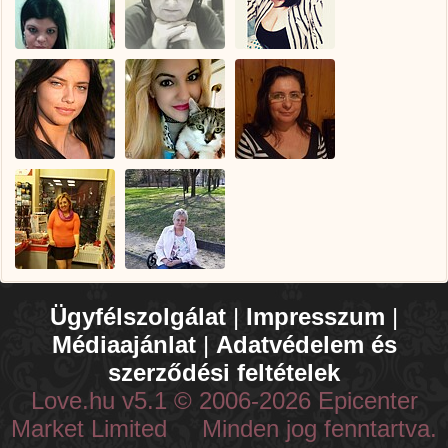
Ügyfélszolgálat
|
Impresszum
|
Médiaajánlat
|
Adatvédelem és
szerződési feltételek
Love.hu v5.1 © 2006-2026 Epicenter
Market Limited Minden jog fenntartva.