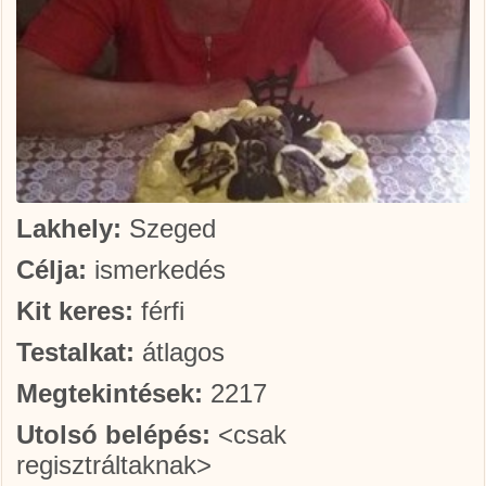
Lakhely:
Szeged
Célja:
ismerkedés
Kit keres:
férfi
Testalkat:
átlagos
Megtekintések:
2217
Utolsó belépés:
<csak
regisztráltaknak>