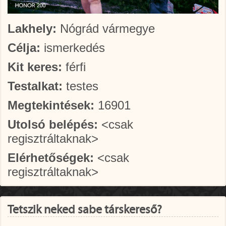
Lakhely:
Nógrád vármegye
Célja:
ismerkedés
Kit keres:
férfi
Testalkat:
testes
Megtekintések:
16901
Utolsó belépés:
<csak
regisztráltaknak>
Elérhetőségek:
<csak
regisztráltaknak>
Tetszik neked sabe társkereső?