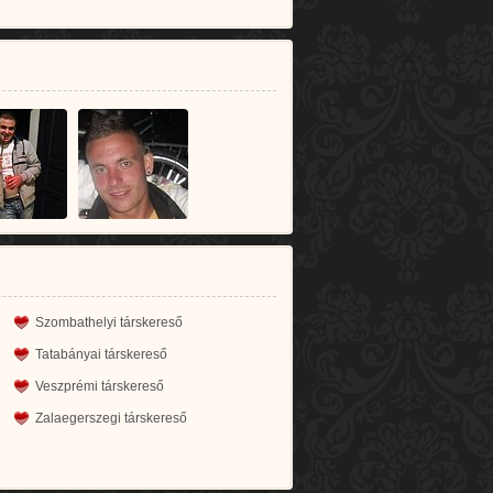
Szombathelyi társkereső
Tatabányai társkereső
Veszprémi társkereső
Zalaegerszegi társkereső