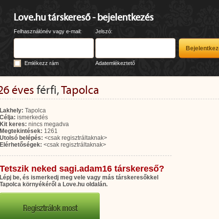
Love.hu társkereső - bejelentkezés
Felhasználónév vagy e-mail:
Jelszó:
Emlékezz rám
Adatemlékeztető
26 éves
férfi,
Tapolca
Lakhely:
Tapolca
Célja:
ismerkedés
Kit keres:
nincs megadva
Megtekintések:
1261
Utolsó belépés:
<csak regisztráltaknak>
Elérhetőségek:
<csak regisztráltaknak>
Tetszik neked sagi.adam16 társkereső?
Lépj be, és ismerkedj meg vele vagy más társkeresőkkel
Tapolca környékéről a Love.hu oldalán.