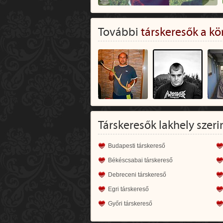
További
társkeresők a kö
Társkeresők lakhely szeri
Budapesti társkereső
Békéscsabai társkereső
Debreceni társkereső
Egri társkereső
Győri társkereső