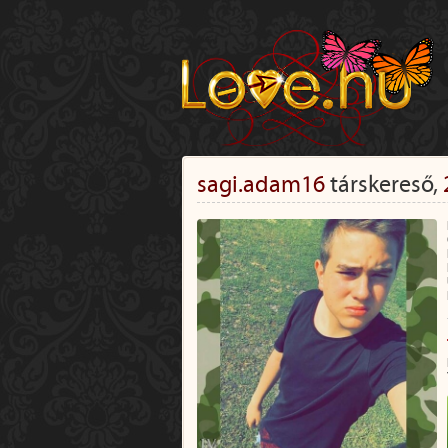
sagi.adam16
társkereső,