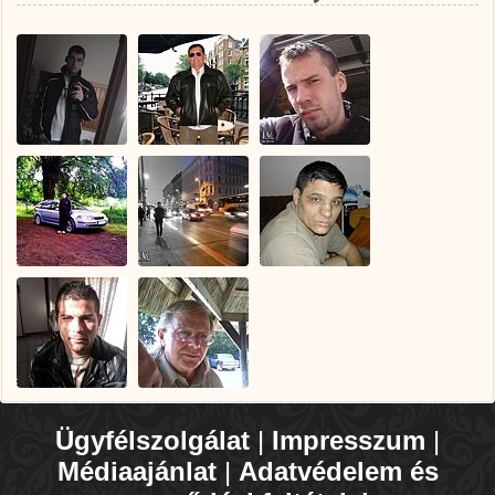
Ügyfélszolgálat
|
Impresszum
|
Médiaajánlat
|
Adatvédelem és