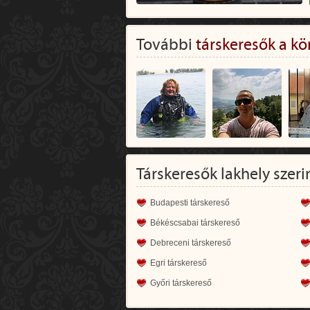
További
társkeresők a kö
Társkeresők lakhely szeri
Budapesti társkereső
Békéscsabai társkereső
Debreceni társkereső
Egri társkereső
Győri társkereső