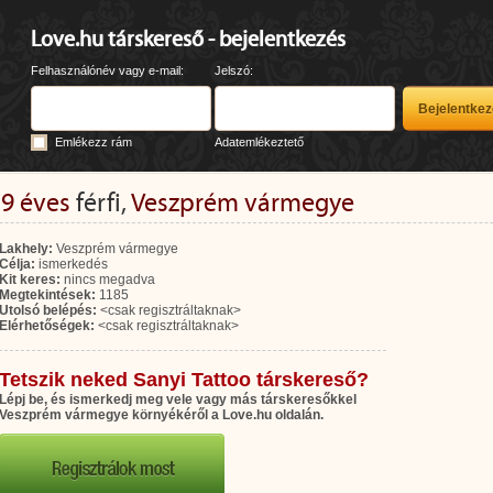
Love.hu társkereső - bejelentkezés
Felhasználónév vagy e-mail:
Jelszó:
Emlékezz rám
Adatemlékeztető
9 éves
férfi,
Veszprém vármegye
Lakhely:
Veszprém vármegye
Célja:
ismerkedés
Kit keres:
nincs megadva
Megtekintések:
1185
Utolsó belépés:
<csak regisztráltaknak>
Elérhetőségek:
<csak regisztráltaknak>
Tetszik neked Sanyi Tattoo társkereső?
Lépj be, és ismerkedj meg vele vagy más társkeresőkkel
Veszprém vármegye környékéről a Love.hu oldalán.