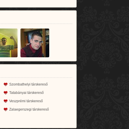
Szombathelyi társkereső
Tatabányai társkereső
Veszprémi társkereső
Zalaegerszegi társkereső