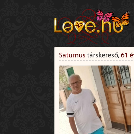
Saturnus
társkereső,
61 é