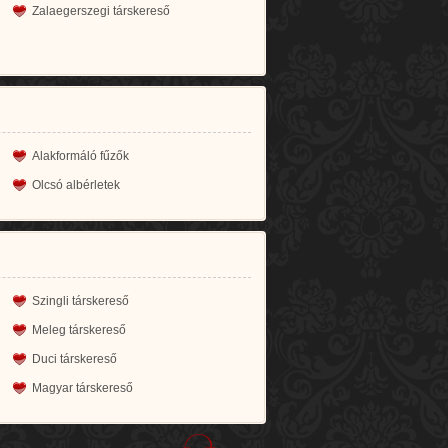
Zalaegerszegi társkereső
Alakformáló fűzők
Olcsó albérletek
Szingli társkereső
Meleg társkereső
Duci társkereső
Magyar társkereső