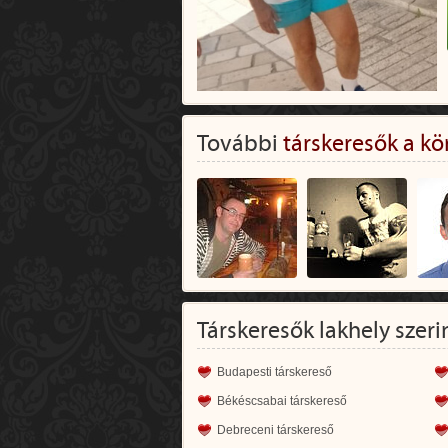
További
társkeresők a kö
Társkeresők lakhely szeri
Budapesti társkereső
Békéscsabai társkereső
Debreceni társkereső