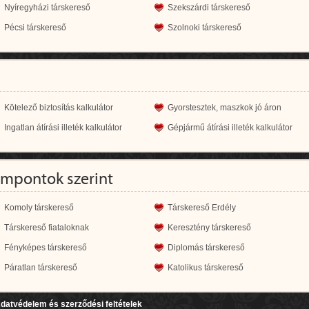
Nyíregyházi társkereső
Szekszárdi társkereső
Pécsi társkereső
Szolnoki társkereső
Kötelező biztosítás kalkulátor
Gyorstesztek, maszkok jó áron
Ingatlan átírási illeték kalkulátor
Gépjármű átírási illeték kalkulátor
empontok szerint
Komoly társkereső
Társkereső Erdély
Társkereső fiataloknak
Keresztény társkereső
Fényképes társkereső
Diplomás társkereső
Páratlan társkereső
Katolikus társkereső
datvédelem és szerződési feltételek