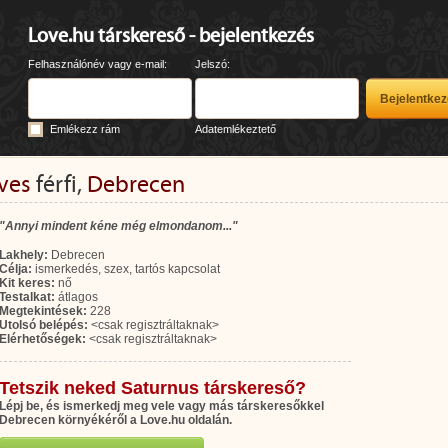
Love.hu társkereső - bejelentkezés
Felhasználónév vagy e-mail:
Jelszó:
Emlékezz rám
Adatemlékeztető
ves
férfi,
Debrecen
"Annyi mindent kéne még elmondanom..."
Lakhely:
Debrecen
Célja:
ismerkedés, szex, tartós kapcsolat
Kit keres:
nő
Testalkat:
átlagos
Megtekintések:
228
Utolsó belépés:
<csak regisztráltaknak>
Elérhetőségek:
<csak regisztráltaknak>
Tetszik neked Saturnus társkereső?
Lépj be, és ismerkedj meg vele vagy más társkeresőkkel
Debrecen környékéről a Love.hu oldalán.