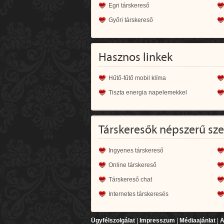
Egri társkereső
Győri társkereső
Hasznos linkek
Hűtő-fűtő mobil klíma
Tiszta energia napelemekkel
Társkeresők népszerű sz
Ingyenes társkereső
Online társkereső
Társkereső chat
Internetes társkeresés
Ügyfélszolgálat
|
Impresszum
|
Médiaajánlat
|
A