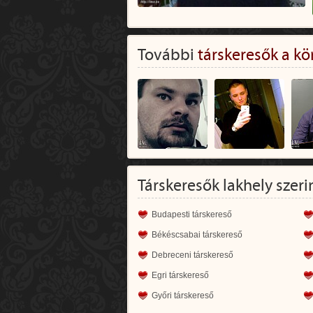
További
társkeresők a kö
Társkeresők lakhely szeri
Budapesti társkereső
Békéscsabai társkereső
Debreceni társkereső
Egri társkereső
Győri társkereső