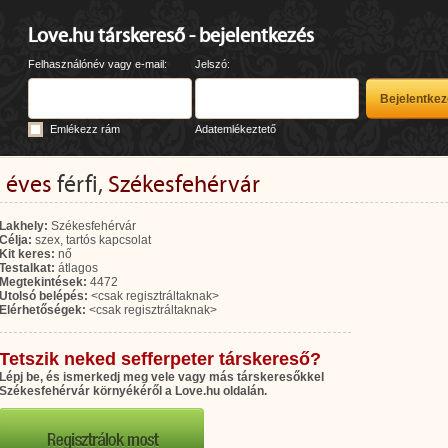
Love.hu társkereső - bejelentkezés
Felhasználónév vagy e-mail:
Jelszó:
Emlékezz rám
Adatemlékeztető
 éves
férfi,
Székesfehérvár
Lakhely:
Székesfehérvár
Célja:
szex, tartós kapcsolat
Kit keres:
nő
Testalkat:
átlagos
Megtekintések:
4472
Utolsó belépés:
<csak regisztráltaknak>
Elérhetőségek:
<csak regisztráltaknak>
Tetszik neked sefferpeter társkereső?
Lépj be, és ismerkedj meg vele vagy más társkeresőkkel
Székesfehérvár környékéről a Love.hu oldalán.