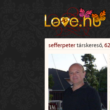
sefferpeter
társkereső,
62