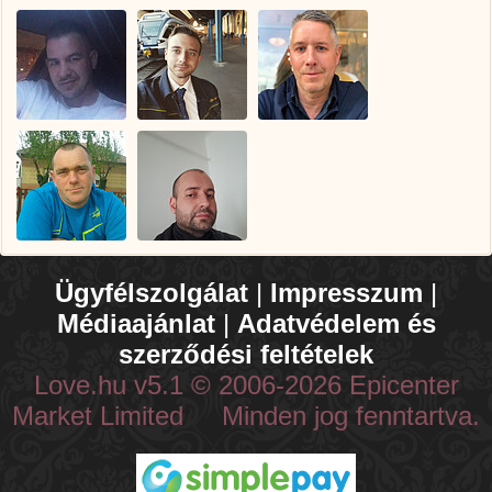
Ügyfélszolgálat
|
Impresszum
|
Médiaajánlat
|
Adatvédelem és
szerződési feltételek
Love.hu v5.1 © 2006-2026 Epicenter
Market Limited Minden jog fenntartva.