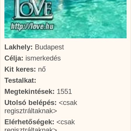
Lakhely:
Budapest
Célja:
ismerkedés
Kit keres:
nő
Testalkat:
Megtekintések:
1551
Utolsó belépés:
<csak
regisztráltaknak>
Elérhetőségek:
<csak
regisztráltaknak>