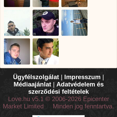
Ügyfélszolgálat
|
Impresszum
|
Médiaajánlat
|
Adatvédelem és
szerződési feltételek
Love.hu v5.1 © 2006-2026 Epicenter
Market Limited Minden jog fenntartva.