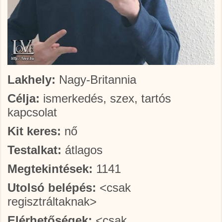
Lakhely:
Nagy-Britannia
Célja:
ismerkedés, szex, tartós
kapcsolat
Kit keres:
nő
Testalkat:
átlagos
Megtekintések:
1141
Utolsó belépés:
<csak
regisztráltaknak>
Elérhetőségek:
<csak