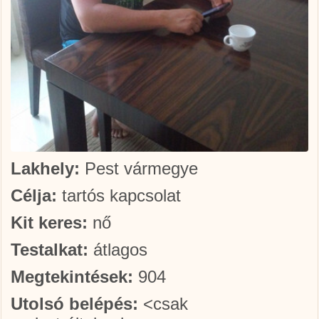
Lakhely:
Pest vármegye
Célja:
tartós kapcsolat
Kit keres:
nő
Testalkat:
átlagos
Megtekintések:
904
Utolsó belépés:
<csak