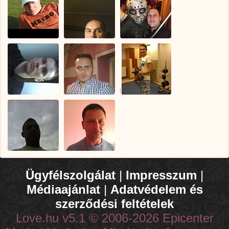
Ügyfélszolgálat
|
Impresszum
|
Médiaajánlat
|
Adatvédelem és
szerződési feltételek
Love.hu v5.1 © 2006-2026 Epicenter