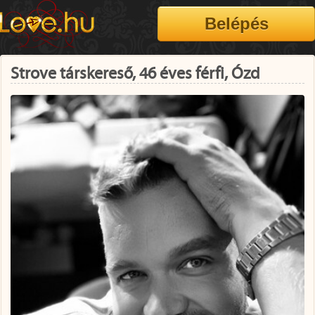
Strove társkereső, 46 éves férfi, Ózd