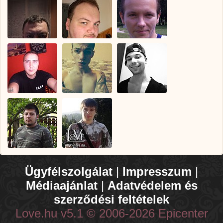
Ügyfélszolgálat
|
Impresszum
|
Médiaajánlat
|
Adatvédelem és
szerződési feltételek
Love.hu v5.1 © 2006-2026 Epicenter