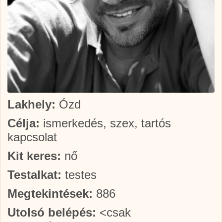
Lakhely:
Ózd
Célja:
ismerkedés, szex, tartós
kapcsolat
Kit keres:
nő
Testalkat:
testes
Megtekintések:
886
Utolsó belépés:
<csak