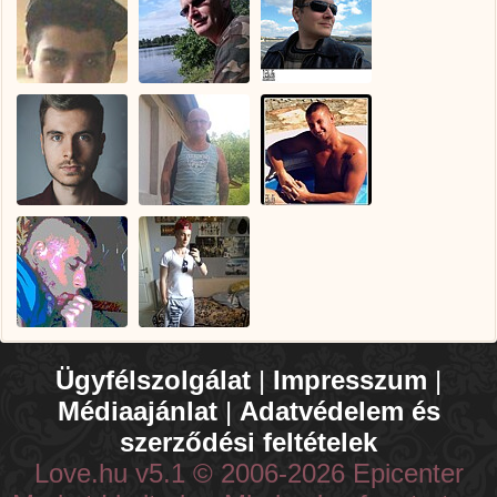
Ügyfélszolgálat
|
Impresszum
|
Médiaajánlat
|
Adatvédelem és
szerződési feltételek
Love.hu v5.1 © 2006-2026 Epicenter