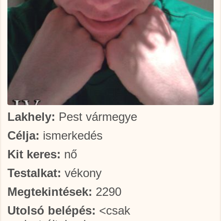
Lakhely:
Pest vármegye
Célja:
ismerkedés
Kit keres:
nő
Testalkat:
vékony
Megtekintések:
2290
Utolsó belépés:
<csak