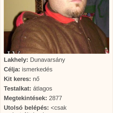
Lakhely:
Dunavarsány
Célja:
ismerkedés
Kit keres:
nő
Testalkat:
átlagos
Megtekintések:
2877
Utolsó belépés:
<csak