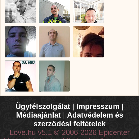
Ügyfélszolgálat
|
Impresszum
|
Médiaajánlat
|
Adatvédelem és
szerződési feltételek
Love.hu v5.1 © 2006-2026 Epicenter