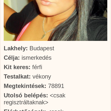
Lakhely:
Budapest
Célja:
ismerkedés
Kit keres:
férfi
Testalkat:
vékony
Megtekintések:
78891
Utolsó belépés:
<csak
regisztráltaknak>