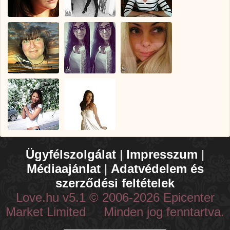
Ügyfélszolgálat
|
Impresszum
|
Médiaajánlat
|
Adatvédelem és
szerződési feltételek
Love.hu v5.1 © 2006-2026 Epicenter
Market Limited Minden jog fenntartva.