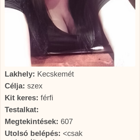
Lakhely:
Kecskemét
Célja:
szex
Kit keres:
férfi
Testalkat:
Megtekintések:
607
Utolsó belépés:
<csak