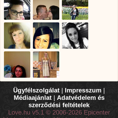
Ügyfélszolgálat
|
Impresszum
|
Médiaajánlat
|
Adatvédelem és
szerződési feltételek
Love.hu v5.1 © 2006-2026 Epicenter