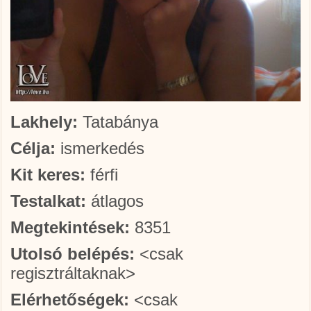
Lakhely:
Tatabánya
Célja:
ismerkedés
Kit keres:
férfi
Testalkat:
átlagos
Megtekintések:
8351
Utolsó belépés:
<csak
regisztráltaknak>
Elérhetőségek:
<csak