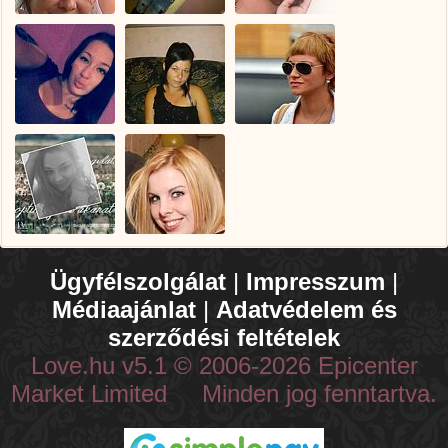
Ügyfélszolgálat
|
Impresszum
|
Médiaajánlat
|
Adatvédelem és
szerződési feltételek
Love.hu v5.1 © 2006-2026 Epicenter
Market Limited Minden jog fenntartva.