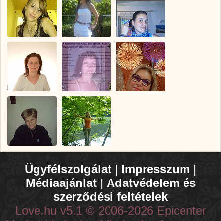
Ügyfélszolgálat
|
Impresszum
|
Médiaajánlat
|
Adatvédelem és
szerződési feltételek
Love.hu v5.1 © 2006-2026 Epicenter