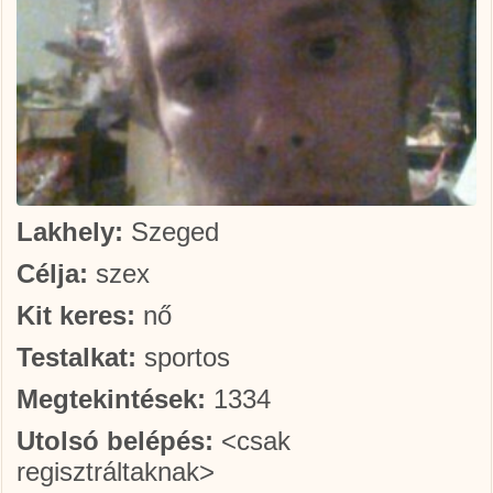
Lakhely:
Szeged
Célja:
szex
Kit keres:
nő
Testalkat:
sportos
Megtekintések:
1334
Utolsó belépés:
<csak
regisztráltaknak>