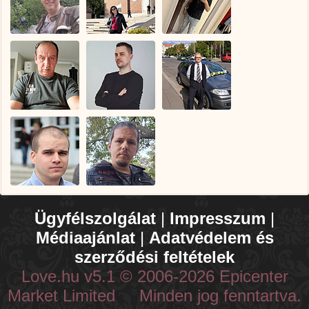
Ügyfélszolgálat
|
Impresszum
|
Médiaajánlat
|
Adatvédelem és
szerződési feltételek
Love.hu v5.1 © 2006-2026 Epicenter
Market Limited Minden jog fenntartva.