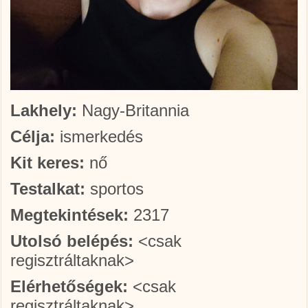
Lakhely:
Nagy-Britannia
Célja:
ismerkedés
Kit keres:
nő
Testalkat:
sportos
Megtekintések:
2317
Utolsó belépés:
<csak
regisztráltaknak>
Elérhetőségek:
<csak
regisztráltaknak>