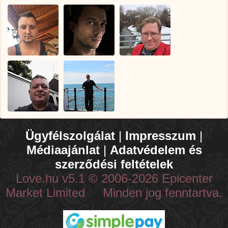
Ügyfélszolgálat
|
Impresszum
|
Médiaajánlat
|
Adatvédelem és
szerződési feltételek
Love.hu v5.1 © 2006-2026 Epicenter
Market Limited Minden jog fenntartva.