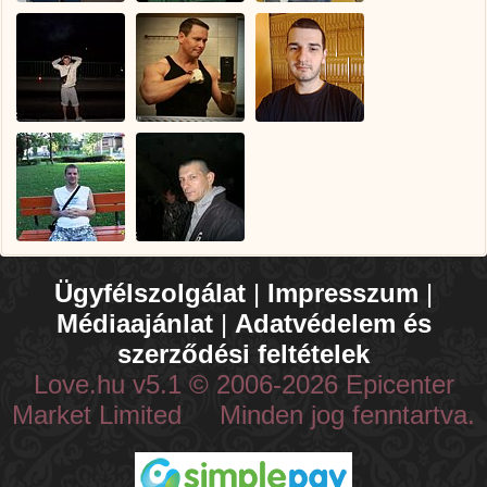
Ügyfélszolgálat
|
Impresszum
|
Médiaajánlat
|
Adatvédelem és
szerződési feltételek
Love.hu v5.1 © 2006-2026 Epicenter
Market Limited Minden jog fenntartva.