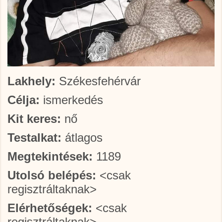
Lakhely:
Székesfehérvár
Célja:
ismerkedés
Kit keres:
nő
Testalkat:
átlagos
Megtekintések:
1189
Utolsó belépés:
<csak
regisztráltaknak>
Elérhetőségek:
<csak
regisztráltaknak>