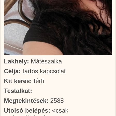
Lakhely:
Mátészalka
Célja:
tartós kapcsolat
Kit keres:
férfi
Testalkat:
Megtekintések:
2588
Utolsó belépés:
<csak