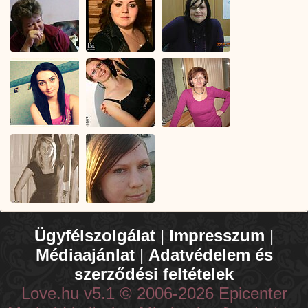
Ügyfélszolgálat
|
Impresszum
|
Médiaajánlat
|
Adatvédelem és
szerződési feltételek
Love.hu v5.1 © 2006-2026 Epicenter