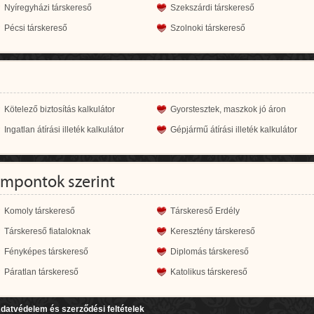
Nyíregyházi társkereső
Szekszárdi társkereső
Pécsi társkereső
Szolnoki társkereső
Kötelező biztosítás kalkulátor
Gyorstesztek, maszkok jó áron
Ingatlan átírási illeték kalkulátor
Gépjármű átírási illeték kalkulátor
empontok szerint
Komoly társkereső
Társkereső Erdély
Társkereső fiataloknak
Keresztény társkereső
Fényképes társkereső
Diplomás társkereső
Páratlan társkereső
Katolikus társkereső
datvédelem és szerződési feltételek