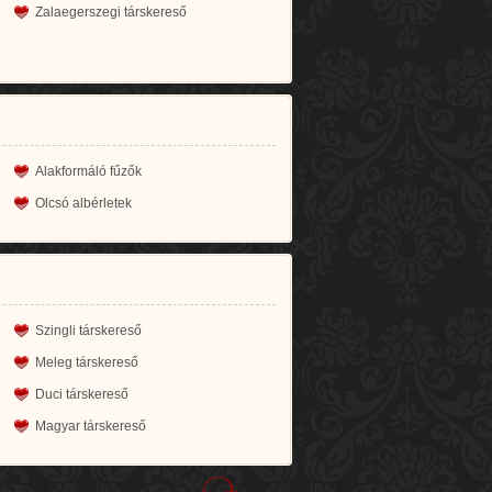
Zalaegerszegi társkereső
Alakformáló fűzők
Olcsó albérletek
Szingli társkereső
Meleg társkereső
Duci társkereső
Magyar társkereső