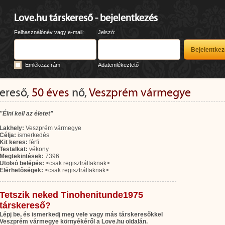
Love.hu társkereső - bejelentkezés
Felhasználónév vagy e-mail:
Jelszó:
Emlékezz rám
Adatemlékeztető
ereső,
50 éves
nő,
Veszprém vármegye
"Élni kell az életet"
Lakhely:
Veszprém vármegye
Célja:
ismerkedés
Kit keres:
férfi
Testalkat:
vékony
Megtekintések:
7396
Utolsó belépés:
<csak regisztráltaknak>
Elérhetőségek:
<csak regisztráltaknak>
Tetszik neked Tinohenitunde1975
társkereső?
Lépj be, és ismerkedj meg vele vagy más társkeresőkkel
Veszprém vármegye környékéről a Love.hu oldalán.