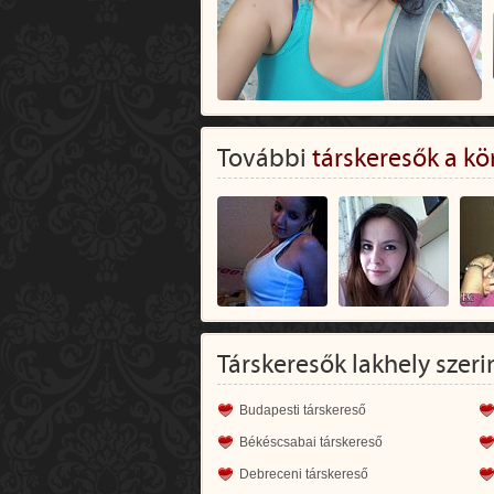
További
társkeresők a kö
Társkeresők lakhely szeri
Budapesti társkereső
Békéscsabai társkereső
Debreceni társkereső