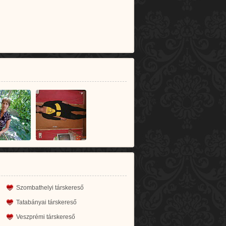
Szombathelyi társkereső
Tatabányai társkereső
Veszprémi társkereső