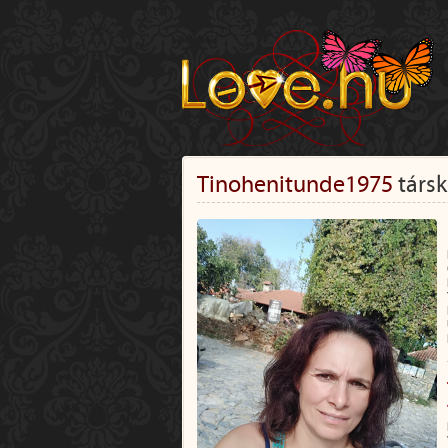
Tinohenitunde1975
társk