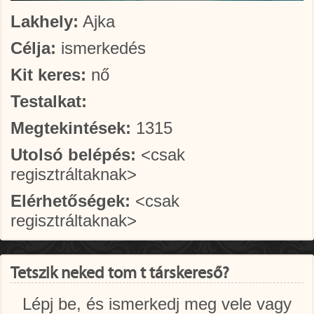
Lakhely:
Ajka
Célja:
ismerkedés
Kit keres:
nő
Testalkat:
Megtekintések:
1315
Utolsó belépés:
<csak
regisztráltaknak>
Elérhetőségek:
<csak
regisztráltaknak>
Tetszik neked tom t társkereső?
Lépj be, és ismerkedj meg vele vagy