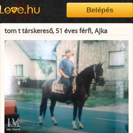
tom t társkereső, 51 éves férfi, Ajka