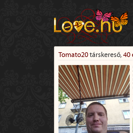
Tomato20
társkereső,
40 