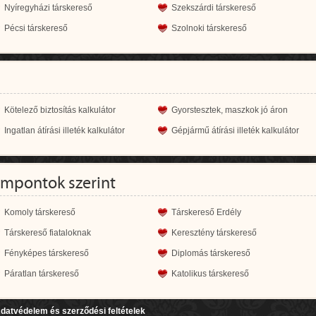
Nyíregyházi társkereső
Szekszárdi társkereső
Pécsi társkereső
Szolnoki társkereső
Kötelező biztosítás kalkulátor
Gyorstesztek, maszkok jó áron
Ingatlan átírási illeték kalkulátor
Gépjármű átírási illeték kalkulátor
empontok szerint
Komoly társkereső
Társkereső Erdély
Társkereső fiataloknak
Keresztény társkereső
Fényképes társkereső
Diplomás társkereső
Páratlan társkereső
Katolikus társkereső
datvédelem és szerződési feltételek