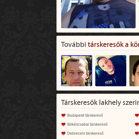
További
társkeresők a kö
Társkeresők lakhely szeri
Budapesti társkereső
Békéscsabai társkereső
Debreceni társkereső