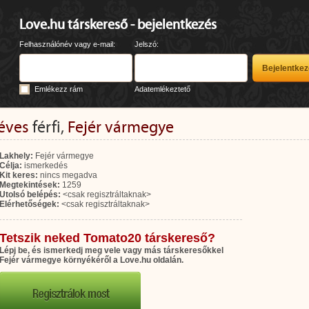
Love.hu társkereső - bejelentkezés
Felhasználónév vagy e-mail:
Jelszó:
Emlékezz rám
Adatemlékeztető
éves
férfi,
Fejér vármegye
Lakhely:
Fejér vármegye
Célja:
ismerkedés
Kit keres:
nincs megadva
Megtekintések:
1259
Utolsó belépés:
<csak regisztráltaknak>
Elérhetőségek:
<csak regisztráltaknak>
Tetszik neked Tomato20 társkereső?
Lépj be, és ismerkedj meg vele vagy más társkeresőkkel
Fejér vármegye környékéről a Love.hu oldalán.