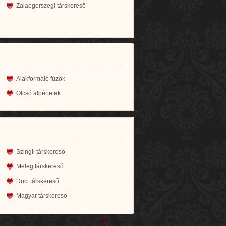
Zalaegerszegi társkereső
Alakformáló fűzők
Olcsó albérletek
Szingli társkereső
Meleg társkereső
Duci társkereső
Magyar társkereső