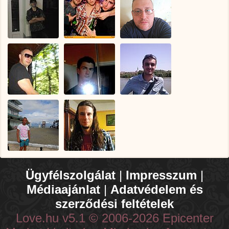
Ügyfélszolgálat
|
Impresszum
|
Médiaajánlat
|
Adatvédelem és
szerződési feltételek
Love.hu v5.1 © 2006-2026 Epicenter