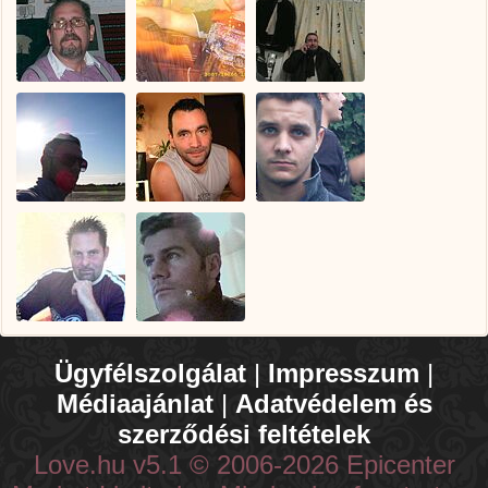
Ügyfélszolgálat
|
Impresszum
|
Médiaajánlat
|
Adatvédelem és
szerződési feltételek
Love.hu v5.1 © 2006-2026 Epicenter