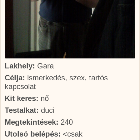
Lakhely:
Gara
Célja:
ismerkedés, szex, tartós
kapcsolat
Kit keres:
nő
Testalkat:
duci
Megtekintések:
240
Utolsó belépés:
<csak