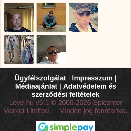
Ügyfélszolgálat
|
Impresszum
|
Médiaajánlat
|
Adatvédelem és
szerződési feltételek
Love.hu v5.1 © 2006-2026 Epicenter
Market Limited Minden jog fenntartva.