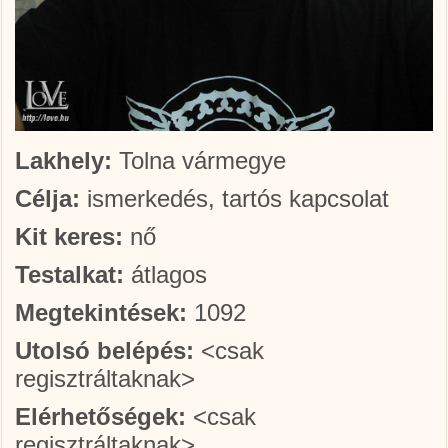
Lakhely:
Tolna vármegye
Célja:
ismerkedés, tartós kapcsolat
Kit keres:
nő
Testalkat:
átlagos
Megtekintések:
1092
Utolsó belépés:
<csak
regisztráltaknak>
Elérhetőségek:
<csak
regisztráltaknak>