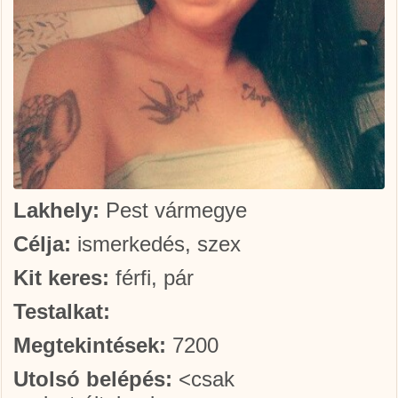
Lakhely:
Pest vármegye
Célja:
ismerkedés, szex
Kit keres:
férfi, pár
Testalkat:
Megtekintések:
7200
Utolsó belépés:
<csak