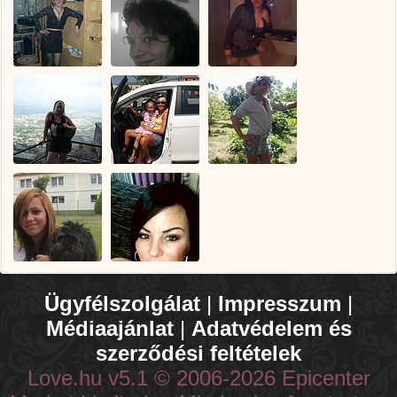
Ügyfélszolgálat
|
Impresszum
|
Médiaajánlat
|
Adatvédelem és
szerződési feltételek
Love.hu v5.1 © 2006-2026 Epicenter