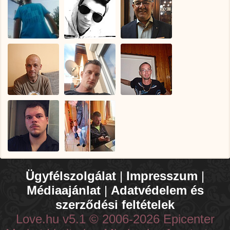
Ügyfélszolgálat
|
Impresszum
|
Médiaajánlat
|
Adatvédelem és
szerződési feltételek
Love.hu v5.1 © 2006-2026 Epicenter