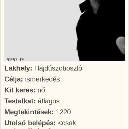
Lakhely:
Hajdúszoboszló
Célja:
ismerkedés
Kit keres:
nő
Testalkat:
átlagos
Megtekintések:
1220
Utolsó belépés:
<csak