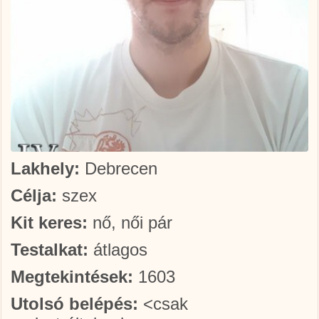
Lakhely:
Debrecen
Célja:
szex
Kit keres:
nő, női pár
Testalkat:
átlagos
Megtekintések:
1603
Utolsó belépés:
<csak