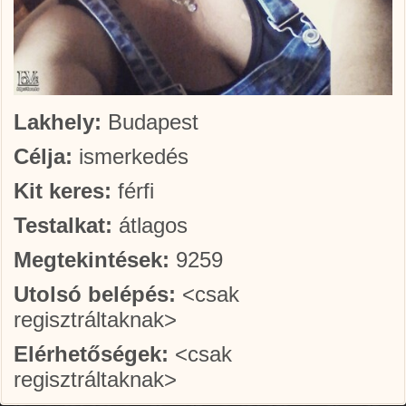
Lakhely:
Budapest
Célja:
ismerkedés
Kit keres:
férfi
Testalkat:
átlagos
Megtekintések:
9259
Utolsó belépés:
<csak
regisztráltaknak>
Elérhetőségek:
<csak
regisztráltaknak>