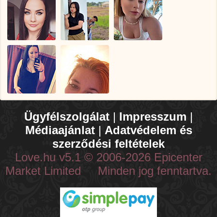
Ügyfélszolgálat
|
Impresszum
|
Médiaajánlat
|
Adatvédelem és
szerződési feltételek
Love.hu v5.1 © 2006-2026 Epicenter
Market Limited Minden jog fenntartva.