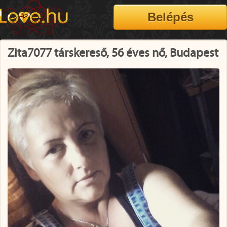
Zita7077 társkereső, 56 éves nő, Budapest