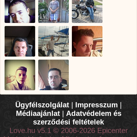
Ügyfélszolgálat
|
Impresszum
|
Médiaajánlat
|
Adatvédelem és
szerződési feltételek
Love.hu v5.1 © 2006-2026 Epicenter