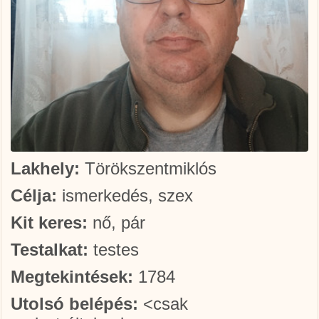
Lakhely:
Törökszentmiklós
Célja:
ismerkedés, szex
Kit keres:
nő, pár
Testalkat:
testes
Megtekintések:
1784
Utolsó belépés:
<csak