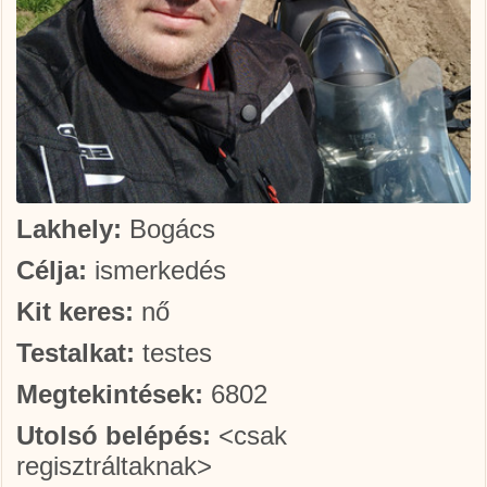
Lakhely:
Bogács
Célja:
ismerkedés
Kit keres:
nő
Testalkat:
testes
Megtekintések:
6802
Utolsó belépés:
<csak
regisztráltaknak>